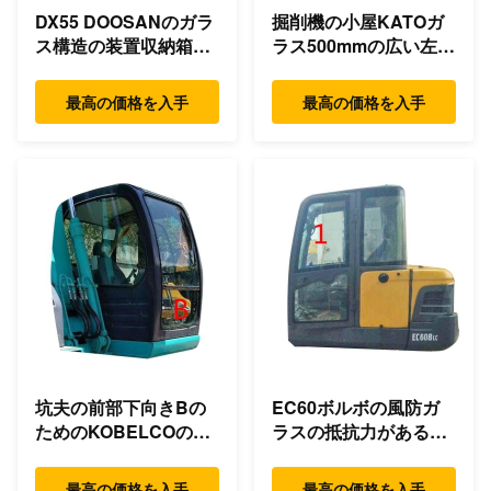
DX55 DOOSANのガラ
掘削機の小屋KATOガ
ス構造の装置収納箱の
ラス500mmの広い左側
裏側の位置NO.5
の位置NO.1
最高の価格を入手
最高の価格を入手
坑夫の前部下向きBの
EC60ボルボの風防ガ
ためのKOBELCOの風
ラスの抵抗力があるガ
防ガラスのタクシー ガ
ラスに左側の位置NO.1
ラス
の曲がること
最高の価格を入手
最高の価格を入手