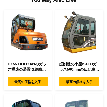
DX55 DOOSANのガラ
掘削機の小屋KATOガ
ス構造の装置収納箱の
ラス500mmの広い左側
裏側の位置NO.5
の位置NO.1
最高の価格を入手
最高の価格を入手