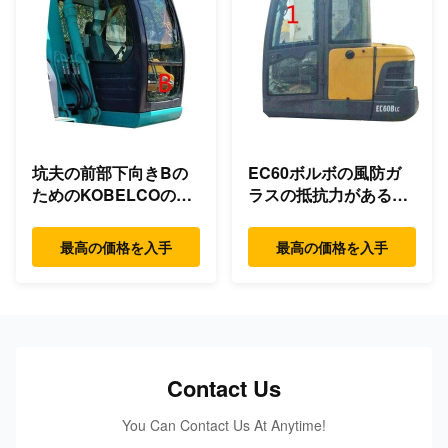
坑夫の前部下向きBの
EC60ボルボの風防ガ
ためのKOBELCOの風
ラスの抵抗力があるガ
防ガラスのタクシー ガ
ラスに左側の位置NO.1
ラス
の曲がること
最高の価格を入手
最高の価格を入手
Contact Us
You Can Contact Us At Anytime!