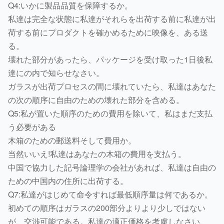
Q4:いかに製品品質を保障するか。
私達は完全な状態に私達がそれらを出荷する前に私達が出
荷する前にプロダクトを確かめるために映像を、ある送
る。
壊れた部分があったら、パッケージを受け取った1日後私
達にの内で知らせなさい。
ガラスが出荷プロセスの間に壊れていたら、私達はあなた
の次の順序に自由のための壊れた部分を含める。
Q5:私が置いた順序のための費用を除いて、私はまだ支払
う必要がある
木箱のための郵送料そして費用か。
当然いいえ!私達はあなたの木箱の費用を支払う。
中国で協力した記号論理学の会社があれば、私達は自由の
ための中国内の住所に出荷する。
Q7:私達がはじめて命令すれば最低順序量は何であるか。
初めての順序はガラスの200部分よりより少しではない
が、交渉可能である。私達の適正価格を考慮しなさい、