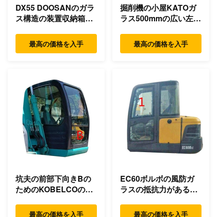
DX55 DOOSANのガラ
掘削機の小屋KATOガ
ス構造の装置収納箱の
ラス500mmの広い左側
裏側の位置NO.5
の位置NO.1
最高の価格を入手
最高の価格を入手
坑夫の前部下向きBの
EC60ボルボの風防ガ
ためのKOBELCOの風
ラスの抵抗力があるガ
防ガラスのタクシー ガ
ラスに左側の位置NO.1
ラス
の曲がること
最高の価格を入手
最高の価格を入手