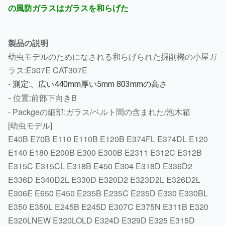
の風防ガラスはガラスを和らげた
製品の説明
幼虫モデルのためになされる和らげられた掘削機の小屋ガ
ラス:E307E CAT307E
-
測定:、広い440mm厚い5mm 803mmの高さ
位置:前部下向きB
-
-
Packgeの細部:ガラス/ベルト間の含まれた/泡木箱
[幼虫モデル]
E40B E70B E110 E110B E120B E374FL E374DL E120
E140 E180 E200B E300 E300B E2311 E312C E312B
E315C E315CL E318B E450 E304 E318D E336D2
E336D E340D2L E330D E320D2 E323D2L E326D2L
E306E E650 E450 E235B E235C E235D E330 E330BL
E350 E350L E245B E245D E307C E375N E311B E320
E320LNEW E320LOLD E324D E329D E325 E315D