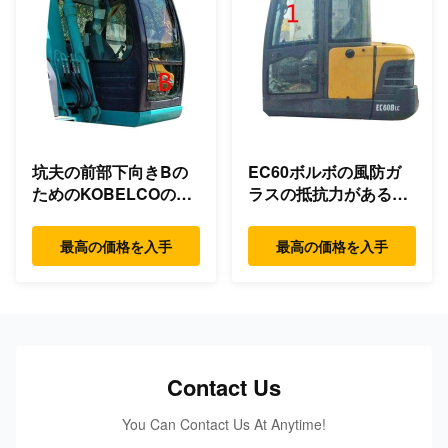
坑夫の前部下向きBの
EC60ボルボの風防ガ
ためのKOBELCOの風
ラスの抵抗力があるガ
防ガラスのタクシー ガ
ラスに左側の位置NO.1
ラス
の曲がること
最高の価格を入手
最高の価格を入手
Contact Us
You Can Contact Us At Anytime!