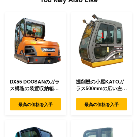
DX55 DOOSANのガラ
掘削機の小屋KATOガ
ス構造の装置収納箱の
ラス500mmの広い左側
裏側の位置NO.5
の位置NO.1
最高の価格を入手
最高の価格を入手