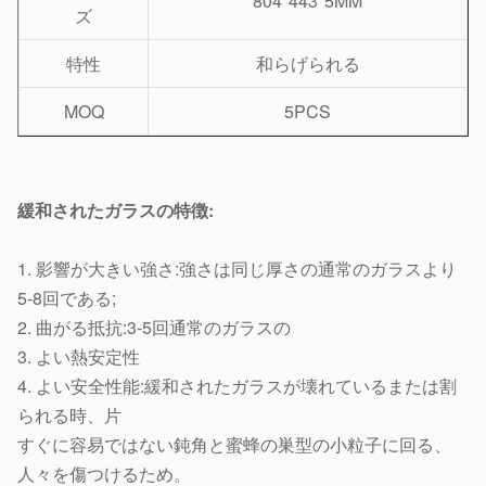
804*443*5MM
ズ
特性
和らげられる
MOQ
5PCS
緩和されたガラスの特徴:
1.
影響が大きい強さ:強さは同じ厚さの通常のガラスより
5-8回である;
2. 曲がる抵抗:3-5回通常のガラスの
3. よい熱安定性
4. よい安全性能:緩和されたガラスが壊れているまたは割
られる時、片
すぐに容易ではない鈍角と蜜蜂の巣型の小粒子に回る、
人々を傷つけるため。