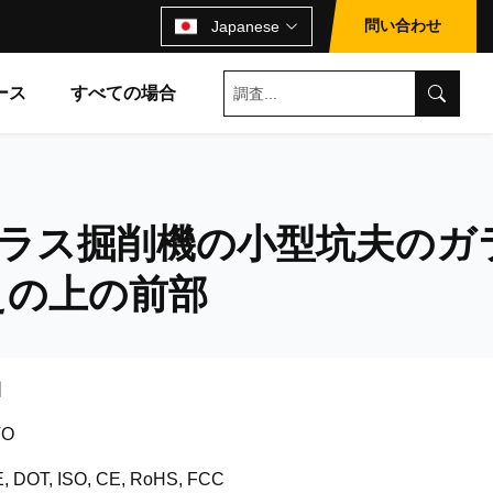
問い合わせ
Japanese
ース
すべての場合
ガラス掘削機の小型坑夫のガ
えの上の前部
国
TO
, DOT, ISO, CE, RoHS, FCC