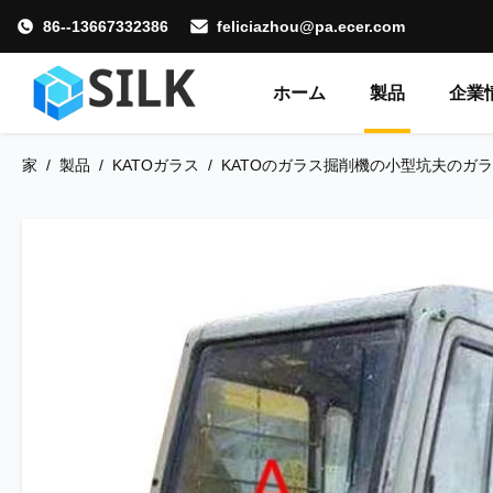
86--13667332386
feliciazhou@pa.ecer.com
ホーム
製品
企業
家
/
製品
/
KATOガラス
/
KATOのガラス掘削機の小型坑夫のガ