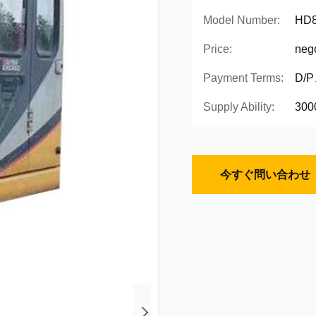
Model Number:
HD
Price:
nego
Payment Terms:
D/
Supply Ability:
300
今すぐ問い合わせ