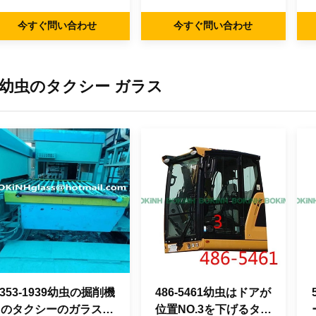
機のタクシー ガラス
まっすぐな側面の位置
今すぐ問い合わせ
今すぐ問い合わせ
NO.2 5mm厚く
幼虫のタクシー ガラス
353-1939幼虫の掘削機
486-5461幼虫はドアが
のタクシーのガラス前
位置NO.3を下げるタク