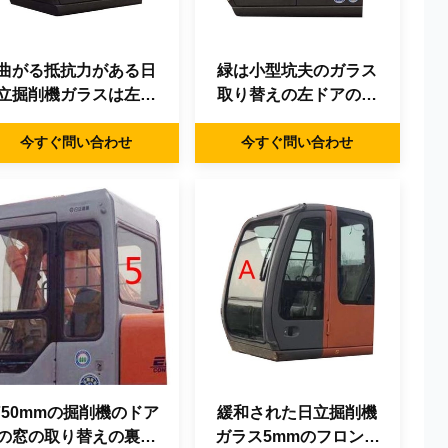
曲がる抵抗力がある日
緑は小型坑夫のガラス
立掘削機ガラスは左ド
取り替えの左ドアのま
アのより低い位置NO.3
っすぐな位置NO.2を和
今すぐ問い合わせ
を和らげた
今すぐ問い合わせ
らげた
750mmの掘削機のドア
緩和された日立掘削機
の窓の取り替えの裏側
ガラス5mmのフロント