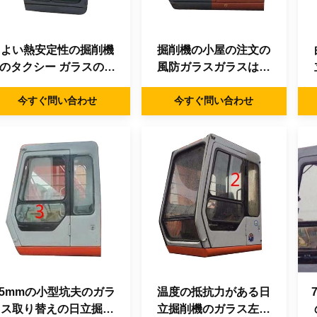
よい熱安定性の掘削機
掘削機の小屋の注文の
のタクシー ガラスの右
風防ガラスガラスはド
側大きい緩和されたガ
アに後部位置NO.4を去
今すぐ問い合わせ
ラス
今すぐ問い合わせ
った
5mmの小型坑夫のガラ
温度の抵抗力がある日
ス取り替えの日立掘削
立掘削機のガラス左の