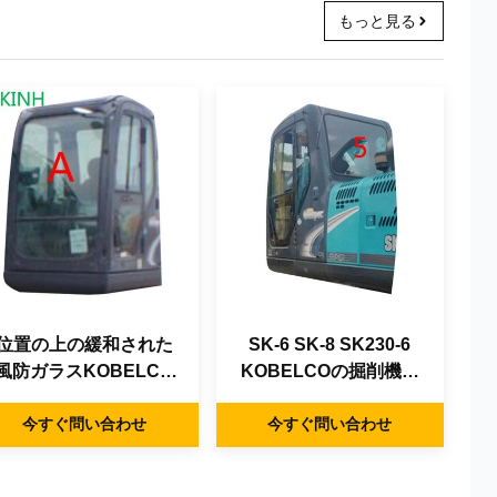
もっと見る
位置の上の緩和された
SK-6 SK-8 SK230-6
風防ガラスKOBELCO
KOBELCOの掘削機の
の掘削機のガラス前部
ガラス左の裏板の側面
K200-7 SK210-7 SK-7
今すぐ問い合わせ
の位置NO.5の風防ガラ
今すぐ問い合わせ
スはガラスを和らげた