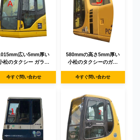
1015mm広い5mm厚い
580mmの高さ5mm厚い
小松のタクシー ガラス
小松のタクシーのガラ
は風防ガラスの前部ガ
ス裏側NO.5
ラスを和らげた
今すぐ問い合わせ
今すぐ問い合わせ