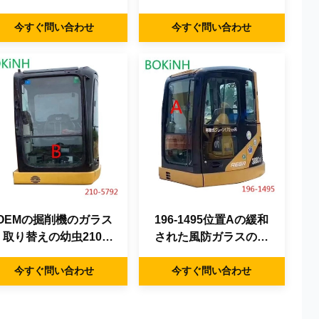
No.5はガラスを和らげ
の窓の取り替えの幼虫
今すぐ問い合わせ
た
のタクシーの前部
今すぐ問い合わせ
OEMの掘削機のガラス
196-1495位置Aの緩和
取り替えの幼虫210-
された風防ガラスの上
5792のタクシーの前部
の幼虫のタクシーのガ
下向きBは風防ガラスを
今すぐ問い合わせ
今すぐ問い合わせ
ラス前部
和らげた